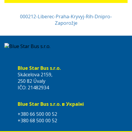
000212-Liberec-Praha-Kryvyj-Rih-Dnipro-
Zaporožje
Blue Star Bus s.r.o.
Skácelova 2159,
250 82 Úvaly
IČO: 21482934
Blue Star Bus s.r.o. в Українi
+380 66 500 00 52
+380 68 500 00 52